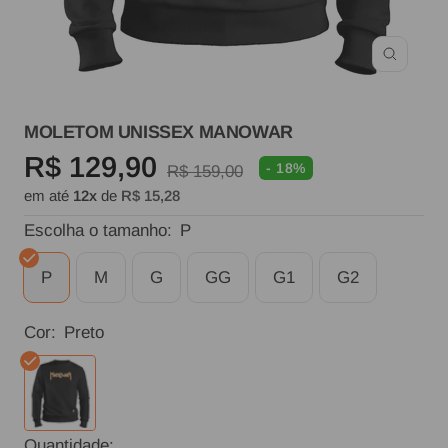
Zoom
MOLETOM UNISSEX MANOWAR
Preço
R$ 129,90
- 18%
Preço
R$ 159,00
em até
12x
de
R$ 15,28
normal
promocional
Escolha o tamanho:
P
P
M
G
GG
G1
G2
Cor:
Preto
Preto
Quantidade: