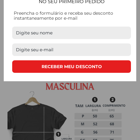
DETALHES
NO SEU PRIMEIRO PEDIDO
Preencha o formulário e receba seu desconto
Combinamos estilo e sofisticação em cada detalhe,
instantaneamente por e-mail
tornando nossas camisetas a escolha perfeita para
quem busca
qualidade. Nossos processos de
produção são feitos de forma manual, e contam com
mão de obra de produtores locais.
RECEBER MEU DESCONTO