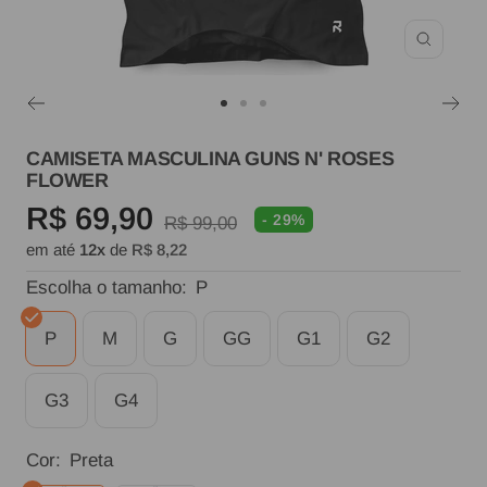
Zoom
Ir
Ir
Ir
ao
ao
ao
CAMISETA MASCULINA GUNS N' ROSES
FLOWER
slide
slide
slide
Preço
R$ 69,90
1
2
3
- 29%
Preço
R$ 99,00
em até
12x
de
R$ 8,22
normal
promocional
Escolha o tamanho:
P
P
M
G
GG
G1
G2
G3
G4
Cor:
Preta