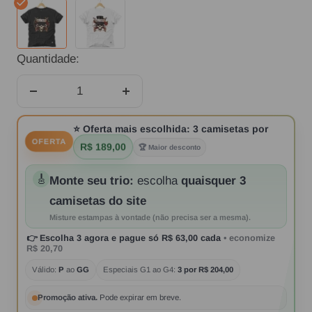
Preta
Branca
Quantidade:
Diminuir
Aumentar
quantidade
quantidade
⭐
Oferta mais escolhida:
3 camisetas por
OFERTA
R$ 189,00
🏆 Maior desconto
🎸
Monte seu trio:
escolha
quaisquer 3
camisetas do site
Misture estampas à vontade (não precisa ser a mesma).
👉
Escolha 3 agora
e pague só
R$ 63,00
cada
• economize
R$ 20,70
Válido:
P
ao
GG
Especiais G1 ao G4:
3 por R$ 204,00
Promoção ativa.
Pode expirar em breve.