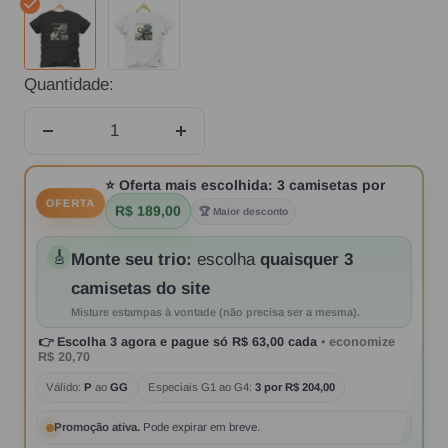
Preta
Branca
Quantidade:
Diminuir
Aumentar
quantidade
quantidade
⭐
Oferta mais escolhida:
3 camisetas por
OFERTA
R$ 189,00
🏆 Maior desconto
🎸
Monte seu trio:
escolha
quaisquer 3
camisetas do site
Misture estampas à vontade (não precisa ser a mesma).
👉
Escolha 3 agora
e pague só
R$ 63,00
cada
• economize
R$ 20,70
Válido:
P
ao
GG
Especiais G1 ao G4:
3 por R$ 204,00
Promoção ativa.
Pode expirar em breve.