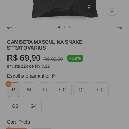
Zoom
Ir
Ir
Ir
ao
ao
ao
CAMISETA MASCULINA SNAKE
STRATOVARIUS
slide
slide
slide
Preço
R$ 69,90
1
2
3
- 29%
Preço
R$ 99,00
em até
12x
de
R$ 8,22
normal
promocional
Escolha o tamanho:
P
P
M
G
GG
G1
G2
G3
G4
Cor:
Preta