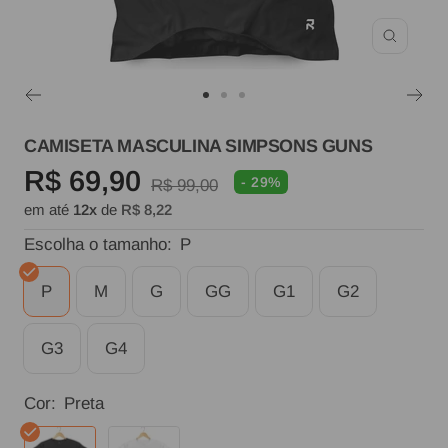
Zoom
Ir
Ir
Ir
ao
ao
ao
CAMISETA MASCULINA SIMPSONS GUNS
slide
slide
slide
Preço
R$ 69,90
- 29%
Preço
R$ 99,00
1
2
3
em até
12x
de
R$ 8,22
normal
promocional
Escolha o tamanho:
P
P
M
G
GG
G1
G2
G3
G4
Cor:
Preta
Preta
Branca