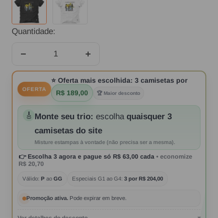
Quantidade:
Diminuir
Aumentar
quantidade
quantidade
⭐
Oferta mais escolhida:
3 camisetas por
OFERTA
R$ 189,00
🏆 Maior desconto
🎸
Monte seu trio:
escolha
quaisquer 3
camisetas do site
Misture estampas à vontade (não precisa ser a mesma).
👉
Escolha 3 agora
e pague só
R$ 63,00
cada
• economize
R$ 20,70
Válido:
P
ao
GG
Especiais G1 ao G4:
3 por R$ 204,00
Promoção ativa.
Pode expirar em breve.