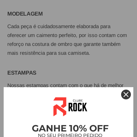
MODELAGEM
Cada peça é cuidadosamente elaborada para
oferecer um caimento perfeito, por isso contam com
reforço na costura de ombro que garante também
mais resistência para sua camiseta.
ESTAMPAS
Nossas estampas contam com o que há de melhor
no mundo em matéria prima. Além de durabilidade,
proporcionam acabamento perfeito e a possibilidade
de variedade na hora de montar nossas coleções.
GANHE 10% OFF
DETALHES
NO SEU PRIMEIRO PEDIDO