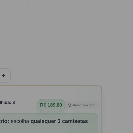
Aumentar
quantidade
lhida:
3
R$ 189,00
🏆 Maior desconto
rio:
escolha
quaisquer 3 camisetas