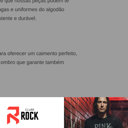
ade que nossas peças podem te
ongas e uniformes do algodão
tente e durável.
a oferecer um caimento perfeito,
de ombro que garante também
 melhor no mundo em matéria prima.
ento perfeito e a possibilidade de
ões.