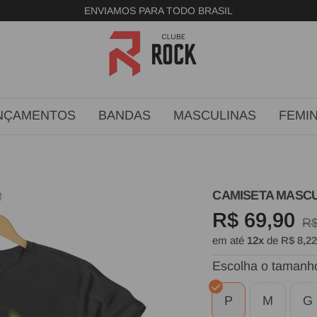
FRETE GRÁTIS ACIMA DE R$299
Clube
Rock
NÇAMENTOS
BANDAS
MASCULINAS
FEMIN
CAMISETA MASCU
Preço
R$ 69,90
Pr
R$
em até
12x
de
R$ 8,2
no
promocion
Escolha o tamanh
P
M
G