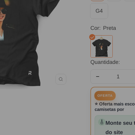
G4
Cor:
Preta
Preta
Quantidade:
Diminuir
Zoom
quantidade
OFERTA
⭐
Oferta mais esco
camisetas por
🎸
Monte seu t
do site