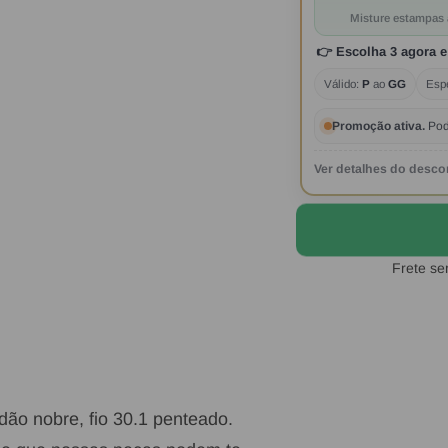
Misture estampas 
👉
Escolha 3 agora
e
Válido:
P
ao
GG
Esp
Promoção ativa.
Pod
Ver detalhes do desco
Frete se
ão nobre, fio 30.1 penteado.