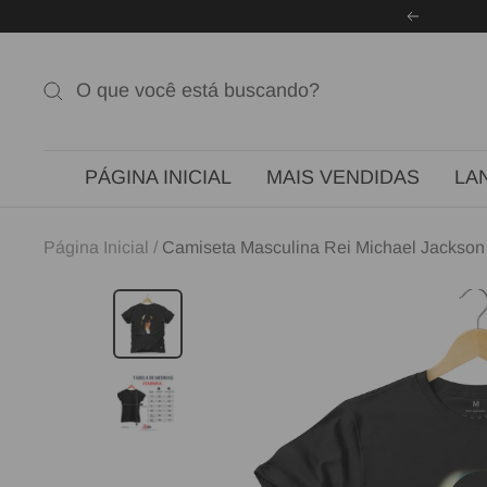
Pular
Anterior
para
o
conteúdo
PÁGINA INICIAL
MAIS VENDIDAS
LA
Página Inicial
Camiseta Masculina Rei Michael Jackson