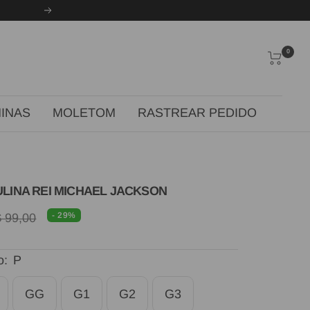
Próxima
0
INAS
MOLETOM
RASTREAR PEDIDO
LINA REI MICHAEL JACKSON
eço
- 29%
 99,00
2
rmal
al
o:
P
GG
G1
G2
G3