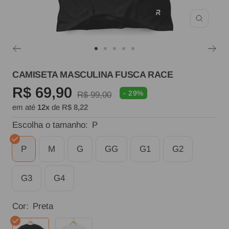
Zoom
Ir
Ir
Ir
Ir
Ir
ao
ao
ao
ao
ao
CAMISETA MASCULINA FUSCA RACE
slide
slide
slide
slide
slide
Preço
R$ 69,90
- 29%
Preço
R$ 99,00
1
2
3
4
5
em até
12x
de
R$ 8,22
normal
promocional
Escolha o tamanho:
P
P
M
G
GG
G1
G2
G3
G4
Cor:
Preta
Preta
Branca