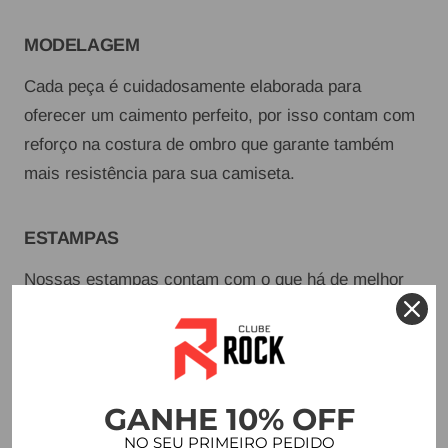
MODELAGEM
Cada peça é cuidadosamente elaborada para
oferecer um caimento perfeito, por isso contam com
reforço na costura de ombro que garante também
mais resistência para sua camiseta.
ESTAMPAS
Nossas estampas contam com o que há de melhor
no mundo em matéria prima. Além de durabilidade,
proporcionam acabamento perfeito e a possibilidade
de variedade na hora de montar nossas coleções.
GANHE 10% OFF
DETALHES
NO SEU PRIMEIRO PEDIDO