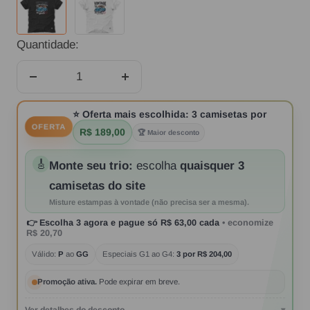
Quantidade:
Diminuir
Aumentar
quantidade
quantidade
⭐
Oferta mais escolhida:
3 camisetas por
OFERTA
R$ 189,00
🏆 Maior desconto
🎸
Monte seu trio:
escolha
quaisquer 3
camisetas do site
Misture estampas à vontade (não precisa ser a mesma).
👉
Escolha 3 agora
e pague só
R$ 63,00
cada
• economize
R$ 20,70
Válido:
P
ao
GG
Especiais G1 ao G4:
3 por R$ 204,00
Promoção ativa.
Pode expirar em breve.