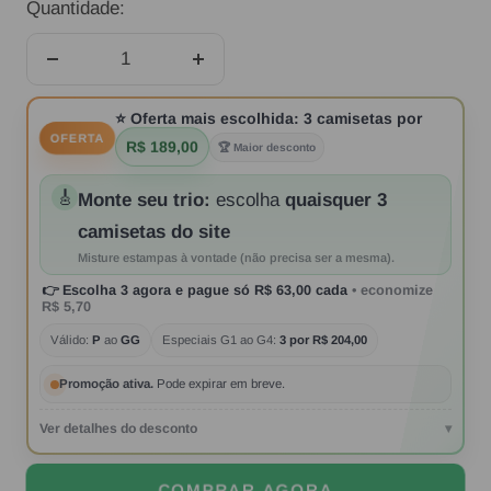
Quantidade:
Diminuir
Aumentar
quantidade
quantidade
⭐
Oferta mais escolhida:
3 camisetas por
OFERTA
R$ 189,00
🏆 Maior desconto
🎸
Monte seu trio:
escolha
quaisquer 3
camisetas do site
Misture estampas à vontade (não precisa ser a mesma).
👉
Escolha 3 agora
e pague só
R$ 63,00
cada
• economize
R$ 5,70
Válido:
P
ao
GG
Especiais G1 ao G4:
3 por R$ 204,00
Promoção ativa.
Pode expirar em breve.
Ver detalhes do desconto
▾
COMPRAR AGORA