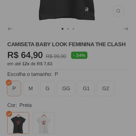
Zoom
Ir
Ir
Ir
ao
ao
ao
CAMISETA BABY LOOK FEMININA THE CLASH
slide
slide
slide
Preço
R$ 64,90
- 34%
Preço
R$ 99,00
1
2
3
em até
12x
de
R$ 7,63
normal
promocional
Escolha o tamanho:
P
P
M
G
GG
G1
G2
Cor:
Preta
Preta
Branca