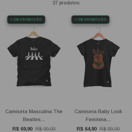
37 produtos
⚡ EM PROMOÇÃO
⚡ EM PROMOÇÃO
Camiseta Masculina The
Camiseta Baby Look
Beatles...
Feminina...
Preço
Preço
Preço
Preço
R$ 69,90
R$ 99,00
R$ 64,90
R$ 99,00