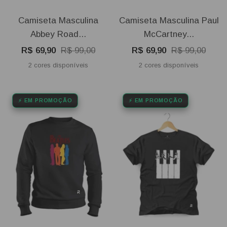
Camiseta Masculina
Camiseta Masculina Paul
Abbey Road...
McCartney...
Preço
Preço
Preço
Preço
R$ 69,90
R$ 99,00
R$ 69,90
R$ 99,00
promocional
normal
promocional
normal
2 cores disponíveis
2 cores disponíveis
⚡ EM PROMOÇÃO
⚡ EM PROMOÇÃO