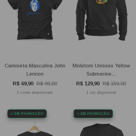
Camiseta Masculina John
Moletom Unissex Yellow
Lennon
Submarine...
Preço
Preço
Preço
Preço
R$ 69,90
R$ 99,00
R$ 129,90
R$ 159,00
promocional
normal
promocional
normal
2 cores disponíveis
1 cor disponível
⚡ EM PROMOÇÃO
⚡ EM PROMOÇÃO