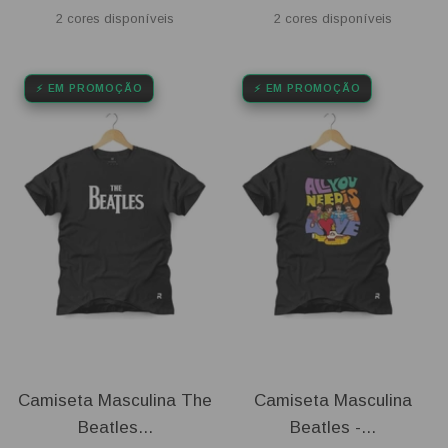
promocional
normal
promocional
normal
2 cores disponíveis
2 cores disponíveis
⚡ EM PROMOÇÃO
⚡ EM PROMOÇÃO
Camiseta Masculina The
Camiseta Masculina
Beatles...
Beatles -...