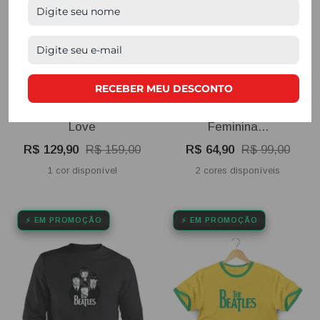
RECEBER MEU DESCONTO
Moletom Unissex Beatles
Camiseta Baby Look
Love
Feminina...
Preço
Preço
Preço
Preço
R$ 129,90
R$ 159,00
R$ 64,90
R$ 99,00
promocional
normal
promocional
normal
1 cor disponível
2 cores disponíveis
⚡ EM PROMOÇÃO
⚡ EM PROMOÇÃO