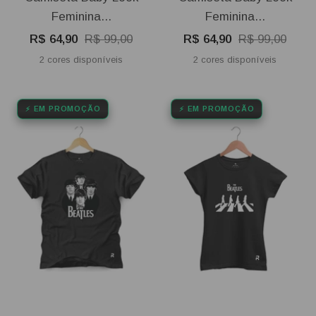
Feminina...
Feminina...
Preço
Preço
Preço
Preço
R$ 64,90
R$ 99,00
R$ 64,90
R$ 99,00
promocional
normal
promocional
normal
2 cores disponíveis
2 cores disponíveis
⚡ EM PROMOÇÃO
⚡ EM PROMOÇÃO