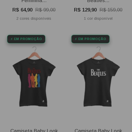
Feminina...
Beatles...
Preço
Preço
Preço
Preço
R$ 64,90
R$ 99,00
R$ 129,90
R$ 159,00
promocional
normal
promocional
normal
2 cores disponíveis
1 cor disponível
⚡ EM PROMOÇÃO
⚡ EM PROMOÇÃO
Camiseta Baby Look
Camiseta Baby Look