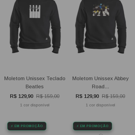
Moletom Unissex Teclado
Moletom Unissex Abbey
Beatles
Road...
Preço
Preço
Preço
Preço
R$ 129,90
R$ 159,00
R$ 129,90
R$ 159,00
promocional
normal
promocional
normal
1 cor disponível
1 cor disponível
⚡ EM PROMOÇÃO
⚡ EM PROMOÇÃO