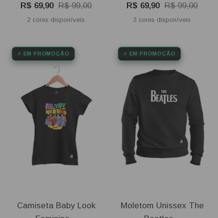
Preço
Preço
Preço
Preço
R$ 69,90
R$ 99,00
R$ 69,90
R$ 99,00
promocional
normal
promocional
normal
2 cores disponíveis
2 cores disponíveis
⚡ EM PROMOÇÃO
⚡ EM PROMOÇÃO
Camiseta Baby Look
Moletom Unissex The