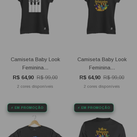
Camiseta Baby Look
Camiseta Baby Look
Feminina...
Feminina...
Preço
Preço
Preço
Preço
R$ 64,90
R$ 99,00
R$ 64,90
R$ 99,00
promocional
normal
promocional
normal
2 cores disponíveis
2 cores disponíveis
⚡ EM PROMOÇÃO
⚡ EM PROMOÇÃO