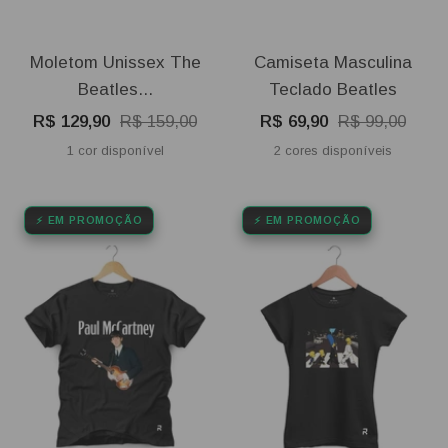
Moletom Unissex The
Camiseta Masculina
Beatles...
Teclado Beatles
Preço
Preço
Preço
Preço
R$ 129,90
R$ 159,00
R$ 69,90
R$ 99,00
promocional
normal
promocional
normal
1 cor disponível
2 cores disponíveis
⚡ EM PROMOÇÃO
⚡ EM PROMOÇÃO