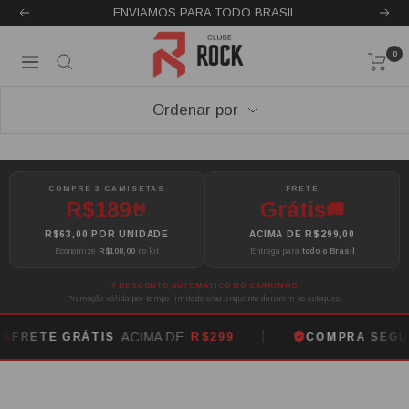
Pular
ENVIAMOS PARA TODO BRASIL
Anterior
Pró
para
Clube
0
o
Navegação
Rock
conteúdo
Ordenar por
COMPRE 3 CAMISETAS
FRETE
R$189
Grátis
🤘
🚚
R$63,00 POR UNIDADE
ACIMA DE R$299,00
Economize
R$108,00
no kit
Entrega para
todo o Brasil
⚡ DESCONTO AUTOMÁTICO NO CARRINHO
Promoção válida por tempo limitado e/ou enquanto durarem os estoques.
ACIMA DE
R$299
&
TE GRÁTIS
COMPRA SEGURA