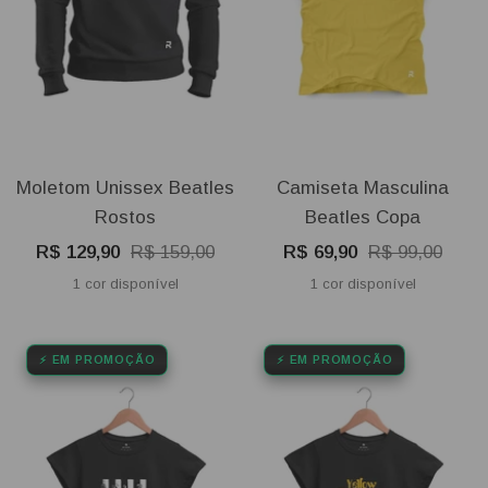
Moletom Unissex Beatles
Camiseta Masculina
Rostos
Beatles Copa
Preço
Preço
Preço
Preço
R$ 129,90
R$ 159,00
R$ 69,90
R$ 99,00
promocional
normal
promocional
normal
1 cor disponível
1 cor disponível
⚡ EM PROMOÇÃO
⚡ EM PROMOÇÃO