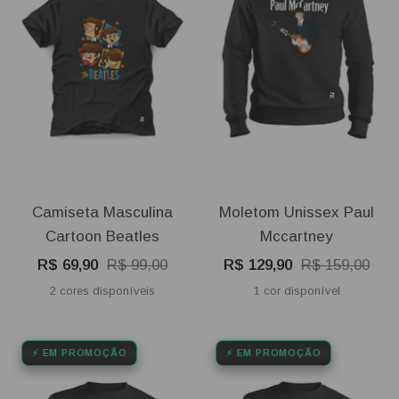
Camiseta Masculina
Moletom Unissex Paul
Cartoon Beatles
Mccartney
Preço
Preço
Preço
Preço
R$ 69,90
R$ 99,00
R$ 129,90
R$ 159,00
promocional
normal
promocional
normal
2 cores disponíveis
1 cor disponível
⚡ EM PROMOÇÃO
⚡ EM PROMOÇÃO