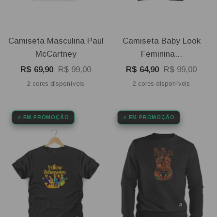
Camiseta Masculina Paul
Camiseta Baby Look
McCartney
Feminina...
Preço
Preço
Preço
Preço
R$ 69,90
R$ 99,00
R$ 64,90
R$ 99,00
promocional
normal
promocional
normal
2 cores disponíveis
2 cores disponíveis
⚡ EM PROMOÇÃO
⚡ EM PROMOÇÃO