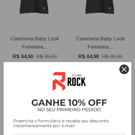
Camiseta Baby Look
Camiseta Baby Look
Feminina...
Feminina...
Preço
Preço
Preço
Preço
R$ 64,90
R$ 99,00
R$ 64,90
R$ 99,00
promocional
normal
promocional
normal
2 cores disponíveis
2 cores disponíveis
⚡ EM PROMOÇÃO
⚡ EM PROMOÇÃO
GANHE 10% OFF
NO SEU PRIMEIRO PEDIDO
Preencha o formulário e receba seu desconto
instantaneamente por e-mail