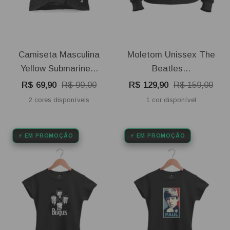
Camiseta Masculina
Moletom Unissex The
Yellow Submarine...
Beatles...
Preço
Preço
Preço
Preço
R$ 69,90
R$ 99,00
R$ 129,90
R$ 159,00
promocional
normal
promocional
normal
2 cores disponíveis
1 cor disponível
⚡ EM PROMOÇÃO
⚡ EM PROMOÇÃO