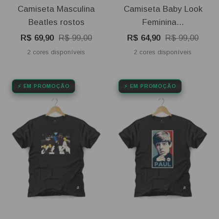
Camiseta Masculina
Camiseta Baby Look
Beatles rostos
Feminina...
Preço
Preço
Preço
Preço
R$ 69,90
R$ 99,00
R$ 64,90
R$ 99,00
promocional
normal
promocional
normal
2 cores disponíveis
2 cores disponíveis
⚡ EM PROMOÇÃO
⚡ EM PROMOÇÃO