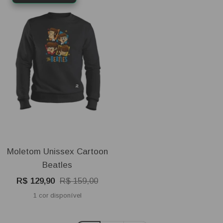
Moletom Unissex Cartoon
Beatles
Preço
Preço
R$ 129,90
R$ 159,00
promocional
normal
1 cor disponível