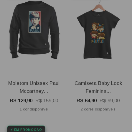
Moletom Unissex Paul
Camiseta Baby Look
Mccartney...
Feminina...
Preço
Preço
Preço
Preço
R$ 129,90
R$ 159,00
R$ 64,90
R$ 99,00
promocional
normal
promocional
normal
1 cor disponível
2 cores disponíveis
⚡ EM PROMOÇÃO