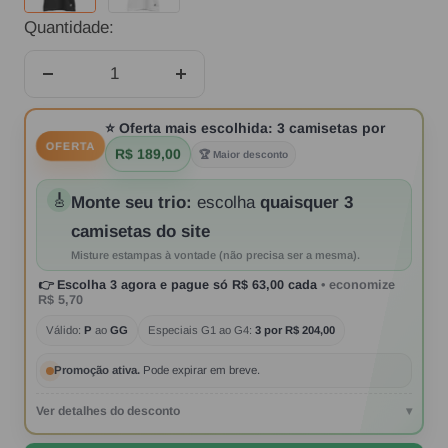
Quantidade:
Diminuir
Aumentar
quantidade
quantidade
⭐
Oferta mais escolhida:
3 camisetas por
OFERTA
R$ 189,00
🏆 Maior desconto
🎸
Monte seu trio:
escolha
quaisquer 3
camisetas do site
Misture estampas à vontade (não precisa ser a mesma).
👉
Escolha 3 agora
e pague só
R$ 63,00
cada
• economize
R$ 5,70
Válido:
P
ao
GG
Especiais G1 ao G4:
3 por R$ 204,00
Promoção ativa.
Pode expirar em breve.
Ver detalhes do desconto
▾