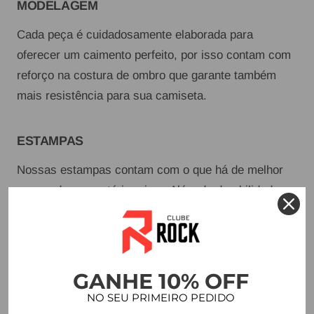
MODELAGEM
Cada peça é cuidadosamente elaborada para
oferecer um caimento perfeito, por isso contam com
reforço na costura de ombro que garante também
mais resistência para sua camiseta.
ESTAMPAS
Nossas estampas contam com o que há de melhor
no mundo em matéria prima. Além de durabilidade,
proporcionam acabamento perfeito e a possibilidade
de variedade na hora de montar nossas coleções.
GANHE 10% OFF
DETALHES
NO SEU PRIMEIRO PEDIDO
Combinamos estilo e sofisticação em cada detalhe,