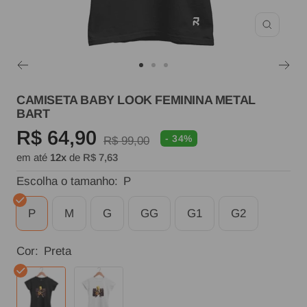
Zoom
Ir
Ir
Ir
ao
ao
ao
CAMISETA BABY LOOK FEMININA METAL
BART
slide
slide
slide
Preço
R$ 64,90
1
2
3
- 34%
Preço
R$ 99,00
em até
12x
de
R$ 7,63
normal
promocional
Escolha o tamanho:
P
P
M
G
GG
G1
G2
Cor:
Preta
Preta
Branca