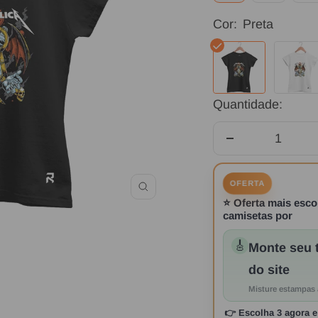
Cor:
Preta
Preta
Branca
Quantidade:
Diminuir
quantidade
OFERTA
Zoom
⭐
Oferta mais esco
camisetas por
🎸
Monte seu t
do site
Misture estampas 
👉
Escolha 3 agora
e