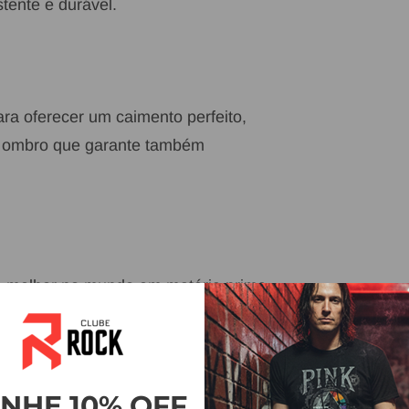
tente e durável.
a oferecer um caimento perfeito,
de ombro que garante também
 melhor no mundo em matéria prima.
ento perfeito e a possibilidade de
ões.
NHE 10% OFF