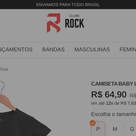
FRETE GRÁTIS ACIMA DE R$299
Clube
Rock
NÇAMENTOS
BANDAS
MASCULINAS
FEMIN
lica
CAMISETA BABY 
Preço
R$ 64,90
Pr
R$
em até
12x
de
R$ 7,6
no
promocion
Escolha o tamanh
P
M
G