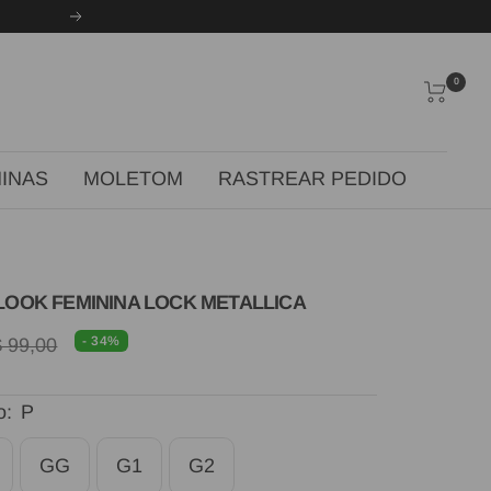
Próxima
0
INAS
MOLETOM
RASTREAR PEDIDO
LOOK FEMININA LOCK METALLICA
eço
- 34%
 99,00
3
rmal
al
o:
P
GG
G1
G2