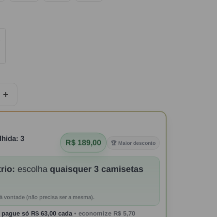
Aumentar
quantidade
lhida:
3
R$ 189,00
🏆 Maior desconto
rio:
escolha
quaisquer 3 camisetas
à vontade (não precisa ser a mesma).
 pague só
R$ 63,00
cada
• economize
R$ 5,70