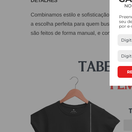
DETALHES
NO
Combinamos estilo e sofisticação em cada
Preen
seu d
a escolha perfeita para quem busca
quali
por e-
são feitos de forma manual, e contam com
R