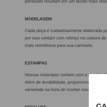
penteado resultam em um tecido mais resis
MODELAGEM
Cada peça é cuidadosamente elaborada par
por isso contam com reforço na costura 
mais resistência para sua camiseta.
ESTAMPAS
Nossas estampas contam com o que há de
Além de durabilidade, proporcionam acabam
variedade na hora de montar nossas coleç
GA