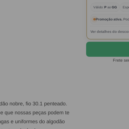
Válido:
P
ao
GG
Esp
Promoção ativa.
Pod
Ver detalhes do desco
Frete se
ão nobre, fio 30.1 penteado.
ade que nossas peças podem te
ongas e uniformes do algodão