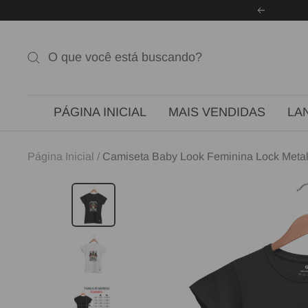
Pular
Anterior
para
o
conteúdo
PÁGINA INICIAL
MAIS VENDIDAS
LA
Página Inicial
Camiseta Baby Look Feminina Lock Metal