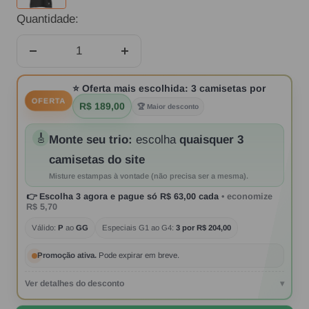
Quantidade:
Diminuir
Aumentar
quantidade
quantidade
⭐
Oferta mais escolhida:
3 camisetas por
OFERTA
R$ 189,00
🏆 Maior desconto
🎸
Monte seu trio:
escolha
quaisquer 3
camisetas do site
Misture estampas à vontade (não precisa ser a mesma).
👉
Escolha 3 agora
e pague só
R$ 63,00
cada
• economize
R$ 5,70
Válido:
P
ao
GG
Especiais G1 ao G4:
3 por R$ 204,00
Promoção ativa.
Pode expirar em breve.
Ver detalhes do desconto
▾