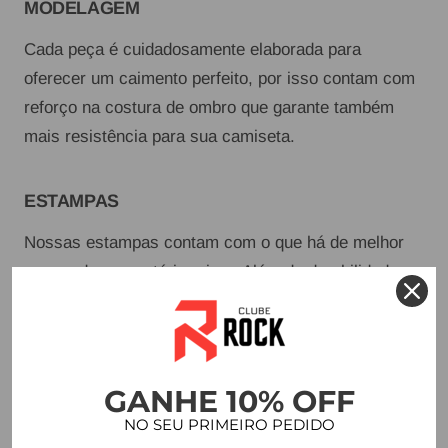
MODELAGEM
Cada peça é cuidadosamente elaborada para
oferecer um caimento perfeito, por isso contam com
reforço na costura de ombro que garante também
mais resistência para sua camiseta.
ESTAMPAS
Nossas estampas contam com o que há de melhor
no mundo em matéria prima. Além de durabilidade,
proporcionam acabamento perfeito e a possibilidade
de variedade na hora de montar nossas coleções.
GANHE 10% OFF
DETALHES
NO SEU PRIMEIRO PEDIDO
Combinamos estilo e sofisticação em cada detalhe,