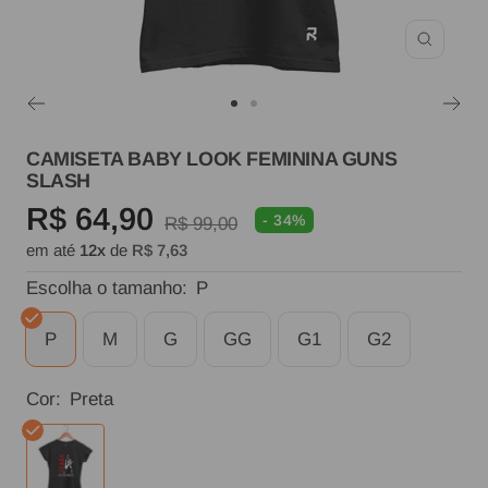
Zoom
Ir
Ir
ao
ao
CAMISETA BABY LOOK FEMININA GUNS
SLASH
slide
slide
Preço
R$ 64,90
1
2
- 34%
Preço
R$ 99,00
em até
12x
de
R$ 7,63
normal
promocional
Escolha o tamanho:
P
P
M
G
GG
G1
G2
Cor:
Preta
Preta