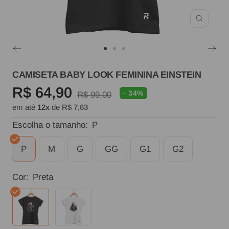
Zoom
Ir
Ir
Ir
ao
ao
ao
CAMISETA BABY LOOK FEMININA EINSTEIN
slide
slide
slide
Preço
R$ 64,90
- 34%
Preço
R$ 99,00
1
2
3
em até
12x
de
R$ 7,63
normal
promocional
Escolha o tamanho:
P
P
M
G
GG
G1
G2
Cor:
Preta
Preta
Branca