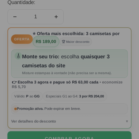
Quantidade:
Diminuir
Aumentar
quantidade
quantidade
⭐
Oferta mais escolhida:
3 camisetas por
OFERTA
R$ 189,00
🏆 Maior desconto
🎸
Monte seu trio:
escolha
quaisquer 3
camisetas do site
Misture estampas à vontade (não precisa ser a mesma).
👉
Escolha 3 agora
e pague só
R$ 63,00
cada
• economize
R$ 5,70
Válido:
P
ao
GG
Especiais G1 ao G4:
3 por R$ 204,00
Promoção ativa.
Pode expirar em breve.
Ver detalhes do desconto
▾
COMPRAR AGORA