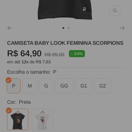
Zoom
Ir
Ir
ao
ao
CAMISETA BABY LOOK FEMININA SCORPIONS
slide
slide
Preço
R$ 64,90
- 34%
Preço
R$ 99,00
1
2
em até
12x
de
R$ 7,63
normal
promocional
Escolha o tamanho:
P
P
M
G
GG
G1
G2
Cor:
Preta
Preta
Branca