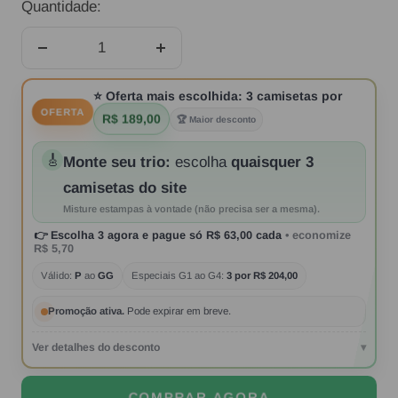
Quantidade:
Diminuir
Aumentar
quantidade
quantidade
⭐
Oferta mais escolhida:
3 camisetas por
OFERTA
R$ 189,00
🏆 Maior desconto
🎸
Monte seu trio:
escolha
quaisquer 3
camisetas do site
Misture estampas à vontade (não precisa ser a mesma).
👉
Escolha 3 agora
e pague só
R$ 63,00
cada
• economize
R$ 5,70
Válido:
P
ao
GG
Especiais G1 ao G4:
3 por R$ 204,00
Promoção ativa.
Pode expirar em breve.
Ver detalhes do desconto
▾
COMPRAR AGORA