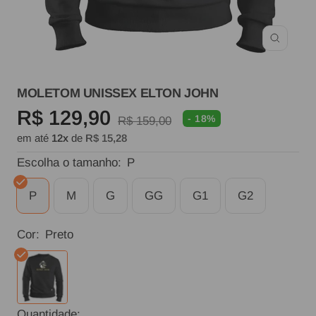
Zoom
MOLETOM UNISSEX ELTON JOHN
Preço
R$ 129,90
- 18%
Preço
R$ 159,00
em até
12x
de
R$ 15,28
normal
promocional
Escolha o tamanho:
P
P
M
G
GG
G1
G2
Cor:
Preto
Preto
Quantidade: