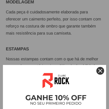
MODELAGEM
Cada peça é cuidadosamente elaborada para
oferecer um caimento perfeito, por isso contam com
reforço na costura de ombro que garante também
mais resistência para sua camiseta.
ESTAMPAS
Nossas estampas contam com o que há de melhor
no mundo em matéria prima. Além de durabilidade,
proporcionam acabamento perfeito e a possibilidade
de variedade na hora de montar nossas coleções.
GANHE 10% OFF
DETALHES
NO SEU PRIMEIRO PEDIDO
Combinamos estilo e sofisticação em cada detalhe,