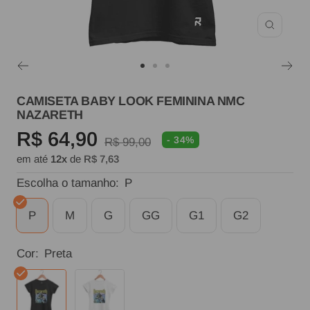
Zoom
Ir
Ir
Ir
ao
ao
ao
CAMISETA BABY LOOK FEMININA NMC
NAZARETH
slide
slide
slide
Preço
R$ 64,90
1
2
3
- 34%
Preço
R$ 99,00
em até
12x
de
R$ 7,63
normal
promocional
Escolha o tamanho:
P
P
M
G
GG
G1
G2
Cor:
Preta
Preta
Branca