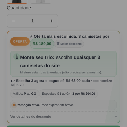
Quantidade:
Diminuir
Aumentar
quantidade
quantidade
⭐
Oferta mais escolhida:
3 camisetas por
OFERTA
R$ 189,00
🏆 Maior desconto
🎸
Monte seu trio:
escolha
quaisquer 3
camisetas do site
Misture estampas à vontade (não precisa ser a mesma).
👉
Escolha 3 agora
e pague só
R$ 63,00
cada
• economize
R$ 5,70
Válido:
P
ao
GG
Especiais G1 ao G4:
3 por R$ 204,00
Promoção ativa.
Pode expirar em breve.
Ver detalhes do desconto
▾