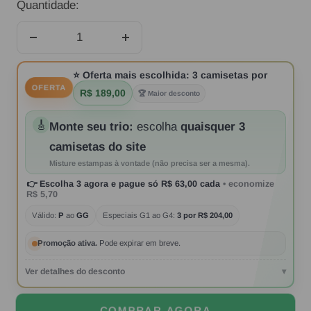
Quantidade:
Diminuir
Aumentar
quantidade
quantidade
⭐
Oferta mais escolhida:
3 camisetas por
OFERTA
R$ 189,00
🏆 Maior desconto
🎸
Monte seu trio:
escolha
quaisquer 3
camisetas do site
Misture estampas à vontade (não precisa ser a mesma).
👉
Escolha 3 agora
e pague só
R$ 63,00
cada
• economize
R$ 5,70
Válido:
P
ao
GG
Especiais G1 ao G4:
3 por R$ 204,00
Promoção ativa.
Pode expirar em breve.
Ver detalhes do desconto
▾
COMPRAR AGORA