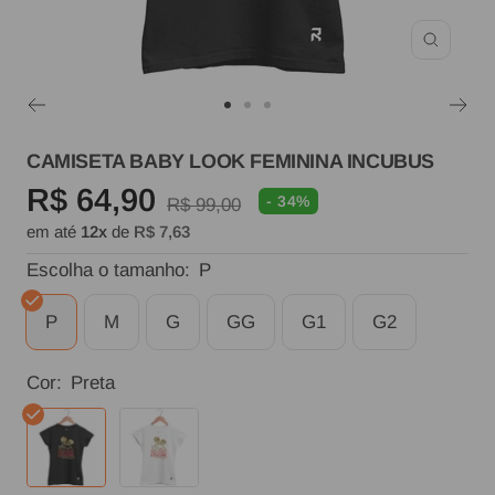
Zoom
Ir
Ir
Ir
ao
ao
ao
CAMISETA BABY LOOK FEMININA INCUBUS
slide
slide
slide
Preço
R$ 64,90
- 34%
Preço
R$ 99,00
1
2
3
em até
12x
de
R$ 7,63
normal
promocional
Escolha o tamanho:
P
P
M
G
GG
G1
G2
Cor:
Preta
Preta
Branca